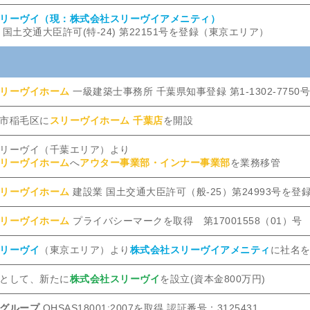
リーヴイ（現：株式会社スリーヴイアメニティ）
国土交通大臣許可(特-24) 第22151号を登録（東京エリア）
リーヴイホーム
一級建築士事務所 千葉県知事登録 第1-1302-7750
市稲毛区に
スリーヴイホーム 千葉店
を開設
リーヴイ（千葉エリア）より
リーヴイホーム
へ
アウター事業部・インナー事業部
を業務移管
リーヴイホーム
建設業 国土交通大臣許可（般-25）第24993号を登
リーヴイホーム
プライバシーマークを取得 第17001558（01）号
リーヴイ
（東京エリア）より
株式会社スリーヴイアメニティ
に社名
として、新たに
株式会社スリーヴイ
を設立(資本金800万円)
グループ
OHSAS18001:2007を取得 認証番号：3125431